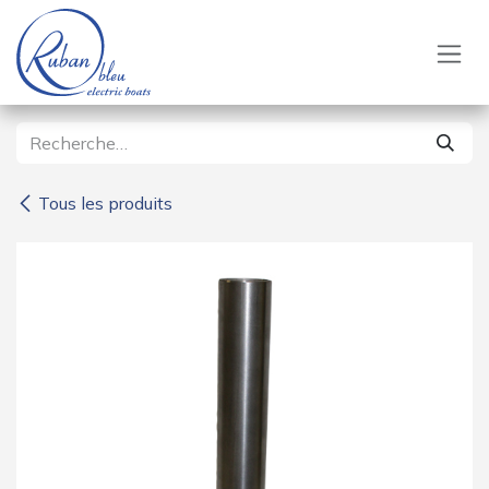
Se rendre au contenu
Tous les produits