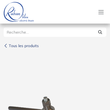
Se rendre au contenu
Tous les produits