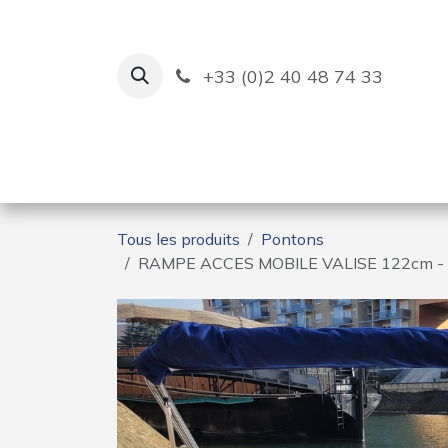
Se rendre au contenu
+33 (0)2 40 48 74 33
Ruban Bleu
Création de bas
Tous les produits
Pontons
RAMPE ACCES MOBILE VALISE 122cm -