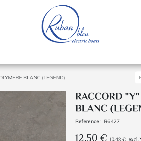
e nautique
Bateaux électriques
Pièces détachée
OLYMERE BLANC (LEGEND)
RACCORD "Y"
BLANC (LEGE
Reference :
B6427
12,50
€
10,42
€
excl.