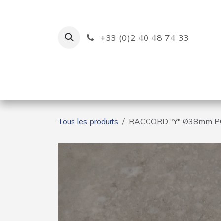
Se rendre au contenu
+33 (0)2 40 48 74 33
Ruban Bleu
Création de bas
Tous les produits
RACCORD "Y" Ø38mm P