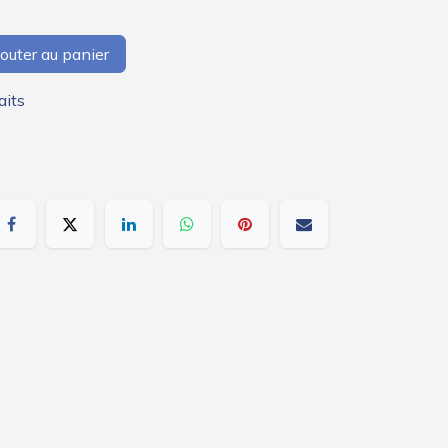
outer au panier
aits