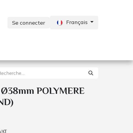
Français
Se connecter
s
Services
Contactez-nous
 Ø38mm POLYMERE
ND)
 VAT