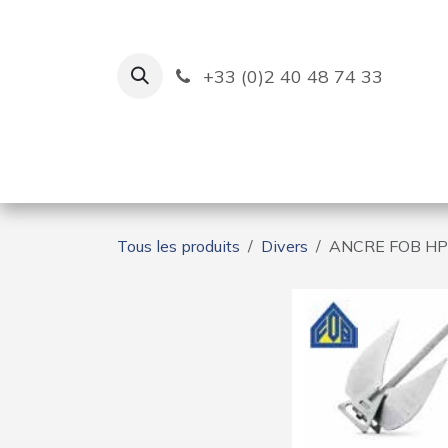
Se rendre au contenu
+33 (0)2 40 48 74 33
Ruban Bleu
Création de bas
Tous les produits
Divers
ANCRE FOB HP