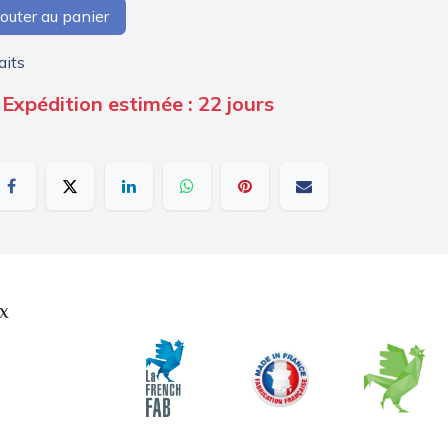
outer au panier
aits
 Expédition estimée : 22 jours
x