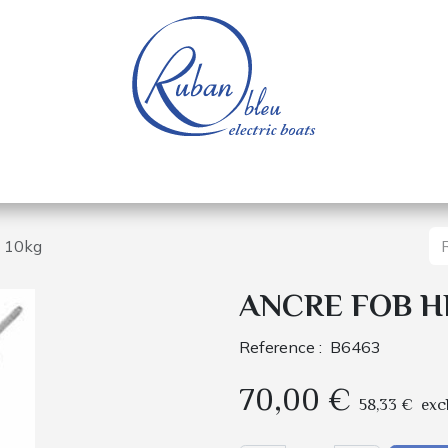
e nautique
Bateaux électriques
Pièces détachée
 10kg
ANCRE FOB HP
Reference :
B6463
70,00
€
58,33
€
exc