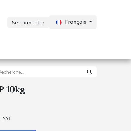
Français
Se connecter
s
Services
Contactez-nous
 10kg
l. VAT