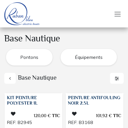
Se rendre au contenu
Base Nautique
Pontons
Équipements
Base Nautique
KIT PEINTURE
PEINTURE ANTIFOULING
POLYESTER 1L
NOIR 2.5L
120,00
€
TTC
101,92
€
TTC
REF:
B2945
REF:
B3168