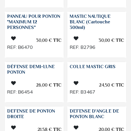
PANNEAU POUR PONTON
MASTIC NAUTIQUE
"MAXIMUM 12
BLANC (Cartouche
PERSONNES"
300ml)
30,00
€
TTC
30,00
€
TTC
REF:
B6470
REF:
B2796
DÉFENSE DEMI-LUNE
COLLE MASTIC GRIS
PONTON
26,00
€
TTC
24,50
€
TTC
REF:
B6454
REF:
B3467
DEFENSE DE PONTON
DEFENSE D'ANGLE DE
DROITE
PONTON BLANC
21,58
€
TTC
20,00
€
TTC