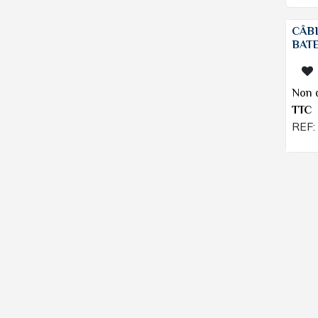
CÂB
BAT
Non d
TTC
REF: