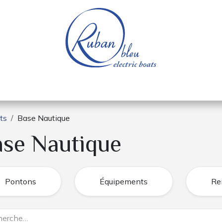
e nautique
Bateaux électriques
Pièces détachée
ts
Base Nautique
se Nautique
Pontons
Équipements
Re