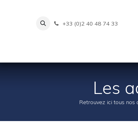
Se rendre au contenu
+33 (0)2 40 48 74 33
Ruban Bleu
Création de bas
Les a
Retrouvez ici tous nos 