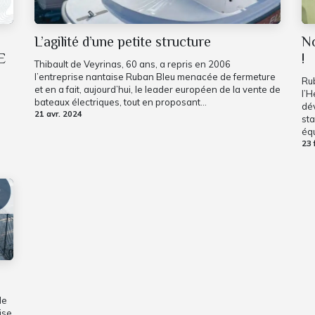
L’agilité d’une petite structure
No
E
!
Thibault de Veyrinas, 60 ans, a repris en 2006
l’entreprise nantaise Ruban Bleu menacée de fermeture
Ru
et en a fait, aujourd’hui, le leader européen de la vente de
l’H
bateaux électriques, tout en proposant...
dév
21 avr. 2024
sta
équ
23 
de
ise