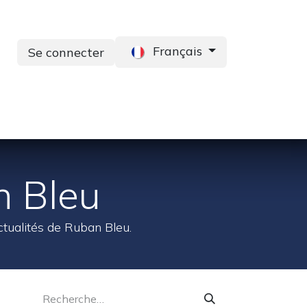
Français
Se connecter
s
Services
Contactez-nous
n Bleu
ctualités de Ruban Bleu.